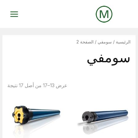
خطي
لى
MAIN
لمحتوى
MENU
الرئيسية
/
سومفي
/ الصفحة 2
سومفي
عرض 13–17 من أصل 17 نتيجة